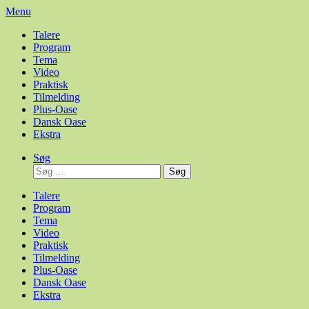
Spring
Menu
til
Talere
indhold
Program
Tema
Video
Praktisk
Tilmelding
Plus-Oase
Dansk Oase
Ekstra
Søg
Søg
efter:
Talere
Program
Tema
Video
Praktisk
Tilmelding
Plus-Oase
Dansk Oase
Ekstra